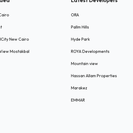
ded
Latest Developers
Cairo
ORA
st
Pallm Hills
ICity New Cairo
Hyde Park
 View Mostakbal
ROYA Developments
Mountain view
Hassan Allam Properties
Marakez
EMMAR