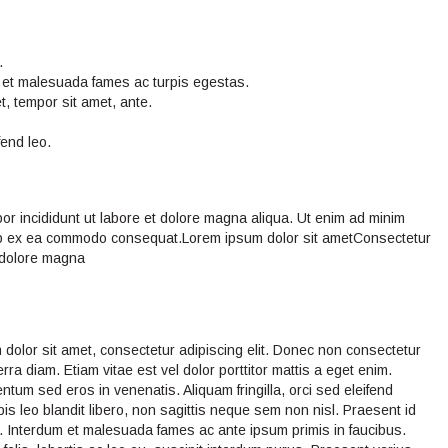
.
s et malesuada fames ac turpis egestas.
et, tempor sit amet, ante.
fend leo.
por incididunt ut labore et dolore magna aliqua. Ut enim ad minim
iquip ex ea commodo consequat.Lorem ipsum dolor sit ametConsectetur
t dolore magna
dolor sit amet, consectetur adipiscing elit. Donec non consectetur
erra diam. Etiam vitae est vel dolor porttitor mattis a eget enim.
ntum sed eros in venenatis. Aliquam fringilla, orci sed eleifend
pis leo blandit libero, non sagittis neque sem non nisl. Praesent id
. Interdum et malesuada fames ac ante ipsum primis in faucibus.