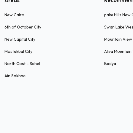
Areas
Recommen
New Cairo
palm Hills New 
6th of October City
Swan Lake We
New Capital City
Mountain View 
Mostakbal City
Aliva Mountain
North Cost – Sahel
Badya
Ain Sokhna