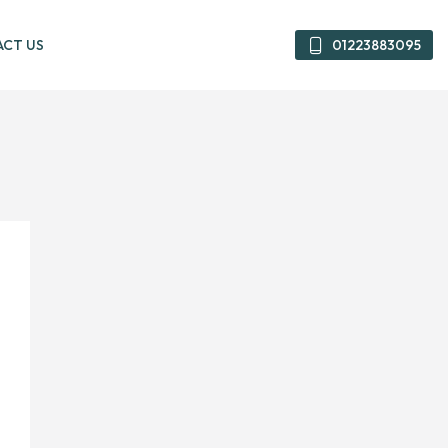
CT US
01223883095