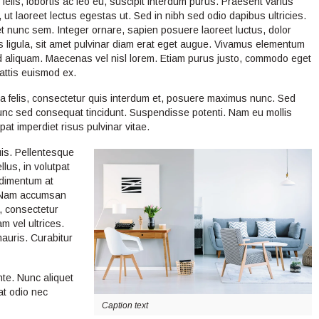
 felis, lobortis ac leo eu, suscipit interdum purus. Praesent varius
, ut laoreet lectus egestas ut. Sed in nibh sed odio dapibus ultricies.
t nunc sem. Integer ornare, sapien posuere laoreet luctus, dolor
s ligula, sit amet pulvinar diam erat eget augue. Vivamus elementum
d aliquam. Maecenas vel nisl lorem. Etiam purus justo, commodo eget
mattis euismod ex.
la felis, consectetur quis interdum et, posuere maximus nunc. Sed
 nunc sed consequat tincidunt. Suspendisse potenti. Nam eu mollis
pat imperdiet risus pulvinar vitae.
is. Pellentesque
llus, in volutpat
ndimentum at
i. Nam accumsan
, consectetur
m vel ultrices.
auris. Curabitur
nte. Nunc aliquet
at odio nec
Caption text