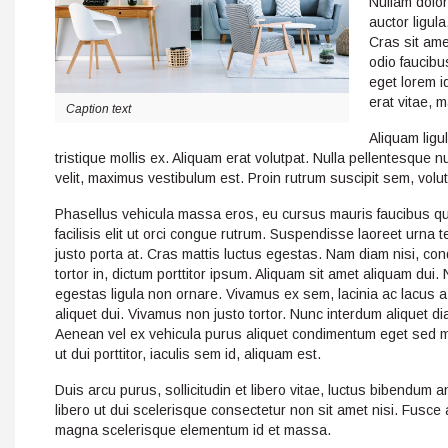
Nullam dolor
auctor ligula
Cras sit ame
odio faucibu
eget lorem i
erat vitae, 
Caption text
Aliquam ligu
tristique mollis ex. Aliquam erat volutpat. Nulla pellentesque
velit, maximus vestibulum est. Proin rutrum suscipit sem, volut
Phasellus vehicula massa eros, eu cursus mauris faucibus qu
facilisis elit ut orci congue rutrum. Suspendisse laoreet urna te
justo porta at. Cras mattis luctus egestas. Nam diam nisi, co
tortor in, dictum porttitor ipsum. Aliquam sit amet aliquam du
egestas ligula non ornare. Vivamus ex sem, lacinia ac lacus a
aliquet dui. Vivamus non justo tortor. Nunc interdum aliquet dia
Aenean vel ex vehicula purus aliquet condimentum eget sed m
ut dui porttitor, iaculis sem id, aliquam est.
Duis arcu purus, sollicitudin et libero vitae, luctus bibendum a
libero ut dui scelerisque consectetur non sit amet nisi. Fusce 
magna scelerisque elementum id et massa.